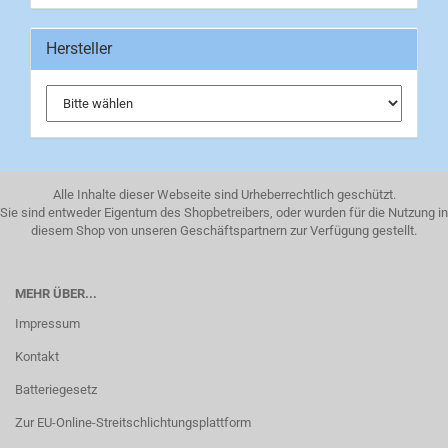
Hersteller
Alle Inhalte dieser Webseite sind Urheberrechtlich geschützt.
Sie sind entweder Eigentum des Shopbetreibers, oder wurden für die Nutzung in
diesem Shop von unseren Geschäftspartnern zur Verfügung gestellt.
MEHR ÜBER...
Impressum
Kontakt
Batteriegesetz
Zur EU-Online-Streitschlichtungsplattform